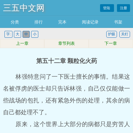
三五中文网
登陆
注册
分类
排行
完本
阅读记录
书架
字:
大
中
小
护眼
关灯
上一章
章节列表
下一章
第五十二章 颗粒化火药
林强特意问了一下医士擅长的事情。结果这
名被俘虏的医士却只告诉林强，自己仅仅能做一
些战场的包扎，还有紧急外伤的处理，其余的病
自己都处理不了。
原来，这个世界上大部分的病都只是穷苦人