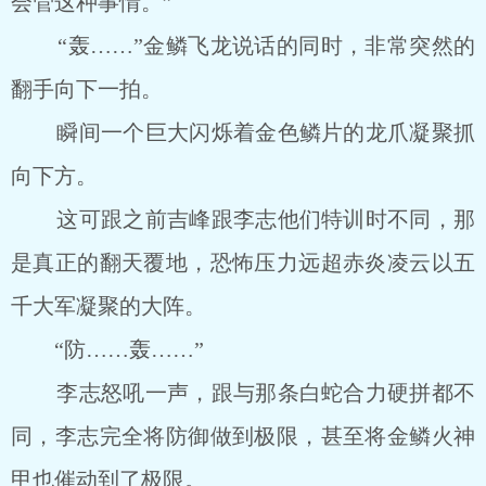
会管这种事情。”
“轰……”金鳞飞龙说话的同时，非常突然的
翻手向下一拍。
瞬间一个巨大闪烁着金色鳞片的龙爪凝聚抓
向下方。
这可跟之前吉峰跟李志他们特训时不同，那
是真正的翻天覆地，恐怖压力远超赤炎凌云以五
千大军凝聚的大阵。
“防……轰……”
李志怒吼一声，跟与那条白蛇合力硬拼都不
同，李志完全将防御做到极限，甚至将金鳞火神
甲也催动到了极限。