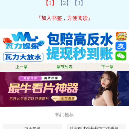
【1】
【2】
【3】
『加入书签，方便阅读』
上一章
章节列表
下一章
热门推荐
龙王传说
叶秋白冰张莉莉绝世生香最新章节在线阅读