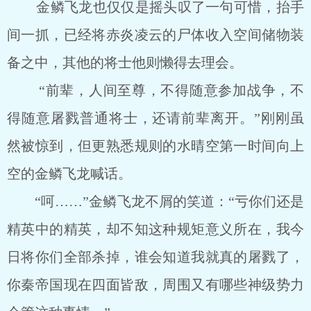
金鳞飞龙也仅仅是摇头叹了一句可惜，抬手
间一抓，已经将赤炎凌云的尸体收入空间储物装
备之中，其他的将士他则懒得去理会。
“前辈，人间至尊，不得随意参加战争，不
得随意屠戮普通将士，还请前辈离开。”刚刚虽
然被惊到，但更熟悉规则的水晴空第一时间向上
空的金鳞飞龙喊话。
“呵……”金鳞飞龙不屑的笑道：“亏你们还是
精英中的精英，却不知这种规矩意义所在，我今
日将你们全部杀掉，谁会知道我就真的屠戮了，
你秦帝国现在四面皆敌，周围又有哪些神级势力