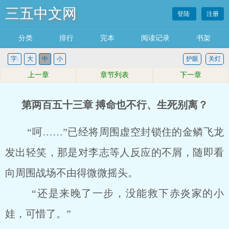
三五中文网
登陆
注册
分类
排行
完本
阅读记录
书架
字:
大
中
小
护眼
关灯
上一章
章节列表
下一章
第两百五十三章 搏命也不行、生死别离？
“呵……”已经将周围虚空封锁住的金鳞飞龙
发出轻笑，那是对李志等人反应的不屑，随即看
向周围战场不由得微微摇头。
“还是来晚了一步，没能救下赤炎家的小
娃，可惜了。”