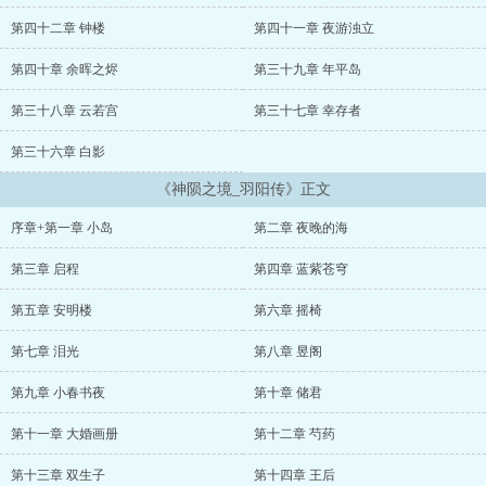
邻国的觊觎，在二十年前故王后屠杀王城的惨案之后，这个国家陷入
了前所未有的困难。 逃离王城的故王后在外海小岛生下的公主，成为
第四十二章 钟楼
第四十一章 夜游浊立
了拯救万亭国的唯一希望……" ...
第四十章 余晖之烬
第三十九章 年平岛
第三十八章 云若宫
第三十七章 幸存者
第三十六章 白影
《神陨之境_羽阳传》正文
序章+第一章 小岛
第二章 夜晚的海
第三章 启程
第四章 蓝紫苍穹
第五章 安明楼
第六章 摇椅
第七章 泪光
第八章 昱阁
第九章 小春书夜
第十章 储君
第十一章 大婚画册
第十二章 芍药
第十三章 双生子
第十四章 王后