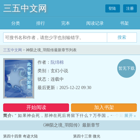
三五中文网
登陆
注册
分类
排行
完本
阅读记录
书架
三五中文网
> 神陨之境_羽阳传最新章节列表
作者：
阮绵棉
暂无下载
类别：玄幻小说
状态：连载中
最后更新：2025-12-22 09:30
开始阅读
加入书架
简介:
" 如果神会死，那神在死后将留下什么？万亭国，一个延续了近
展开
»
两千年统治的古老王国，神之子的血液流淌在第二种人类的身上，他
《神陨之境_羽阳传》最新章节
们被称为贵族，世代承袭先祖的遗愿，守护着真正的人类。 然而就是
这样一个曾经强大无比的王国，如今却只能依靠结界封锁边境以抵挡
第四十四章 奇迹大陆
第四十三章 微光