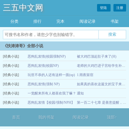
三五中文网
登陆
注册
分类
排行
完本
阅读记录
书架
《扶涛涛哥》全部小说
[经典小说]
恶狗乱发情(校园强制NP)
被大鸡巴顶起肚子来了(H)
[经典小说]
恶狗乱发情(校园NP)
12-16
老师的大鸡巴进子宫给学生补课(h)
[经典小说]
玩世不恭的人还有这样一面(np)
1.雨夜留宿
12-15
[经典小说]
恶狗乱发情(强制 NP)
12-15
如果真的喜欢这篇文的宝子来看看吧
[经典小说]
一觉醒来所有人都喜欢我了嘛？
通知
12-15
[经典小说]
【团宠万人迷 nph】
恶狗乱发情【校园/强制/NPH】
12-14
第一百二十七章 是善意提醒，还是更深的算计？
12-14
首页
我的书架
阅读记录
顶部↑