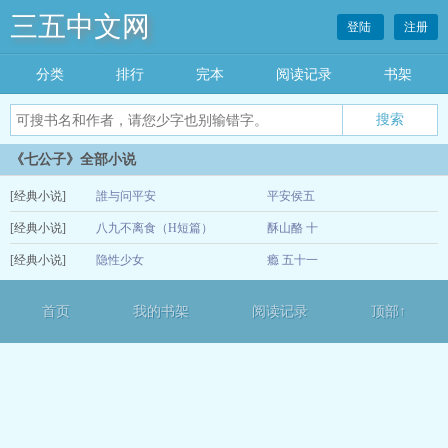
三五中文网
登陆
注册
分类
排行
完本
阅读记录
书架
《七公子》全部小说
[经典小说]
誰与问平安
平安侯五
[经典小说]
八九不离食（H短篇）
酥山酪 十
12-15
[经典小说]
隐性少女
瘾 五十一
12-14
12-14
首页
我的书架
阅读记录
顶部↑